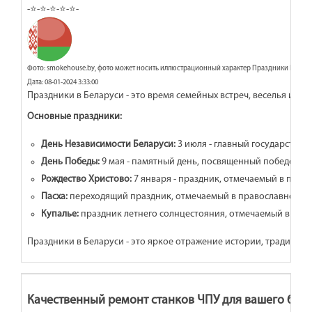
-⭐-⭐-⭐-⭐-⭐-
Фото: smokehouse.by, фото может носить иллюстрационный характер Праздники Белар
Дата: 08-01-2024 3:33:00
Праздники в Беларуси - это время семейных встреч, веселья и т
Основные праздники:
День Независимости Беларуси:
3 июля - главный государстве
День Победы:
9 мая - памятный день, посвященный победе в В
Рождество Христово:
7 января - праздник, отмечаемый в прав
Пасха:
переходящий праздник, отмечаемый в православном хр
Купалье:
праздник летнего солнцестояния, отмечаемый в ночь 
Праздники в Беларуси - это яркое отражение истории, традиций 
Качественный ремонт станков ЧПУ для вашего биз