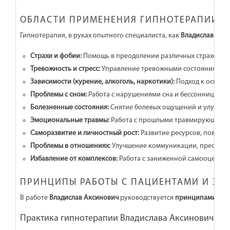
ОБЛАСТИ ПРИМЕНЕНИЯ ГИПНОТЕРАПИИ В
Гипнотерапия, в руках опытного специалиста, как
Владислав Акс
Страхи и фобии:
Помощь в преодолении различных страхов, ф
Тревожность и стресс:
Управление тревожными состояниями и
Зависимости (курение, алкоголь, наркотики):
Подход к освобо
Проблемы с сном:
Работа с нарушениями сна и бессонницей.
Болезненные состояния:
Снятие болевых ощущений и улучшени
Эмоциональные травмы:
Работа с прошлыми травмирующими с
Саморазвитие и личностный рост:
Развитие ресурсов, повышен
Проблемы в отношениях:
Улучшение коммуникации, преодоле
Избавление от комплексов:
Работа с заниженной самооценкой
ПРИНЦИПЫ РАБОТЫ С ПАЦИЕНТАМИ И ЭТ
В работе
Владислав Аксинович
руководствуется
принципами эти
Практика гипнотерапии Владислава Аксиновича в М