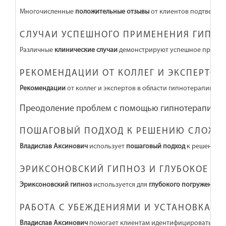
Многочисленные
положительные отзывы
от клиентов подтвержд
СЛУЧАИ УСПЕШНОГО ПРИМЕНЕНИЯ ГИПНО
Различные
клинические случаи
демонстрируют успешное применен
РЕКОМЕНДАЦИИ ОТ КОЛЛЕГ И ЭКСПЕРТОВ
Рекомендации
от коллег и экспертов в области гипнотерапии п
Преодоление проблем с помощью гипнотерапии
ПОШАГОВЫЙ ПОДХОД К РЕШЕНИЮ СЛОЖН
Владислав Аксинович
использует
пошаговый подход
к решению с
ЭРИКСОНОВСКИЙ ГИПНОЗ И ГЛУБОКОЕ П
Эриксоновский гипноз
используется для
глубокого погружения в
РАБОТА С УБЕЖДЕНИЯМИ И УСТАНОВКАМИ
Владислав Аксинович
помогает клиентам идентифицировать и и