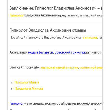
Заключение: Гипнолог Владислав Аксинович – ваш 
Гипнолог
Владислав Аксинович
предлагает комплексный подход к
Гипнолог Владислав Аксинович отзывы
Новый сайт гипнолога Владислава Аксиновича -
гипнолог
. Гипно
Актуальная
мода в Беларуси
,
Брестский трикотаж
купить от прои
Этот сайт посвящён
альтернативной энергии
,
солнечной энергии
Психолог Минск
Психолог в Минске
Гипнолог
– это специалист, который решает психологические, п