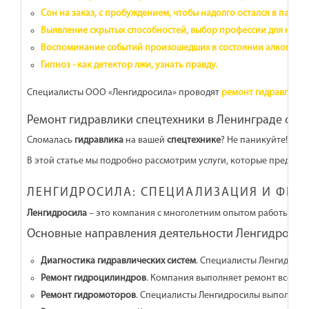
Сон на заказ, с пробуждением, чтобы надолго остался в памяти
Выявление скрытых способностей, выбор профессии для неоп
Воспоминание событий произошедших в состоянии алкоголь
Гипноз - как детектор лжи, узнать правду.
Специалисты ООО «Ленгидросила» проводят
ремонт гидравличес
Ремонт гидравлики спецтехники в Ленинграде от 
Сломалась
гидравлика
на вашей
спецтехнике
? Не паникуйте!
Лен
В этой статье мы подробно рассмотрим услуги, которые предлаг
ЛЕНГИДРОСИЛА: СПЕЦИАЛИЗАЦИЯ И ФИ
Ленгидросила
– это компания с многолетним опытом работы в с
Основные направления деятельности Ленгидросил
Диагностика гидравлических систем
. Специалисты Ленгидрос
Ремонт гидроцилиндров
. Компания выполняет ремонт всех т
Ремонт гидромоторов
. Специалисты Ленгидросилы выполняют 