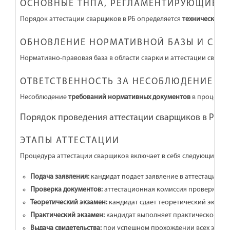
ОСНОВНЫЕ ТНПА, РЕГЛАМЕНТИРУЮЩИЕ А
Порядок аттестации сварщиков в РБ определяется
техническими
ОБНОВЛЕНИЕ НОРМАТИВНОЙ БАЗЫ И СЛЕ
Нормативно-правовая база в области сварки и аттестации сварщ
ОТВЕТСТВЕННОСТЬ ЗА НЕСОБЛЮДЕНИЕ Н
Несоблюдение
требований нормативных документов
в процессе 
Порядок проведения аттестации сварщиков в РБ
ЭТАПЫ АТТЕСТАЦИИ
Процедура аттестации сварщиков включает в себя следующие
эт
Подача заявления:
кандидат подает заявление в аттестацион
Проверка документов:
аттестационная комиссия проверяет п
Теоретический экзамен:
кандидат сдает теоретический экзаме
Практический экзамен:
кандидат выполняет практическое зад
Выдача свидетельства:
при успешном прохождении всех этапо