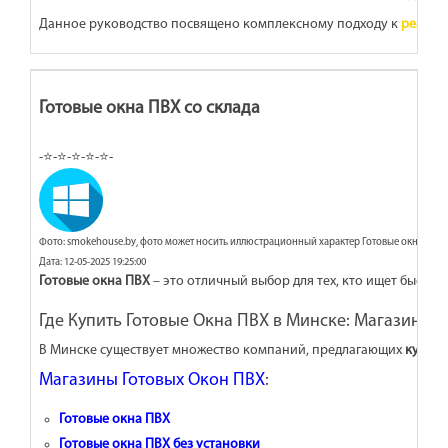
Данное руководство посвящено комплексному подходу к
ремонт
Готовые окна ПВХ со склада
-⭐-⭐-⭐-⭐-⭐-
Фото: smokehouse.by, фото может носить иллюстрационный характер Готовые окна ПВХ 
Дата: 12-05-2025 19:25:00
Готовые окна ПВХ
– это отличный выбор для тех, кто ищет быстр
Где Купить Готовые Окна ПВХ в Минске: Магазины 
В Минске существует множество компаний, предлагающих
купить
Магазины Готовых Окон ПВХ
:
Готовые окна ПВХ
Готовые окна ПВХ без установки