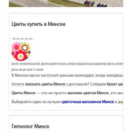
Цветы купить в Минске
-⭐-⭐-⭐-⭐-⭐-
Фото: smokehouse.by, фото может носить иллюстрационный характер Цветы купить в Ми
Дата: 06-06-2026 11:36:00
В Минске весна наступает раньше календаря, когда заходишь в
цв
Хотите
заказать цветы Минск
с доставкой? Соберем
букет цветов
Цветы Минск
— это не просто
магазин цветов Минск
, это место, 
Выбирайте один из лучших
цветочных магазинов Минск
и дарите 
Гипнолог Минск