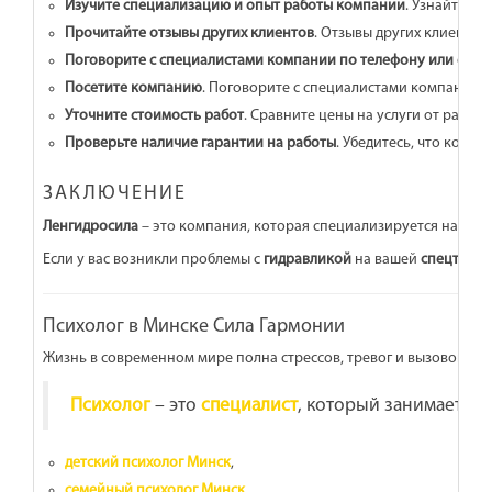
Изучите специализацию и опыт работы компании
. Узнайте, 
Прочитайте отзывы других клиентов
. Отзывы других клиентов
Поговорите с специалистами компании по телефону или онл
Посетите компанию
. Поговорите с специалистами компании 
Уточните стоимость работ
. Сравните цены на услуги от разн
Проверьте наличие гарантии на работы
. Убедитесь, что компа
ЗАКЛЮЧЕНИЕ
Ленгидросила
– это компания, которая специализируется на
ремо
Если у вас возникли проблемы с
гидравликой
на вашей
спецтехни
Психолог в Минске Сила Гармонии
Жизнь в современном мире полна стрессов, тревог и вызовов.
Пс
Психолог
– это
специалист
, который занимается
детский психолог Минск
,
семейный психолог Минск
,