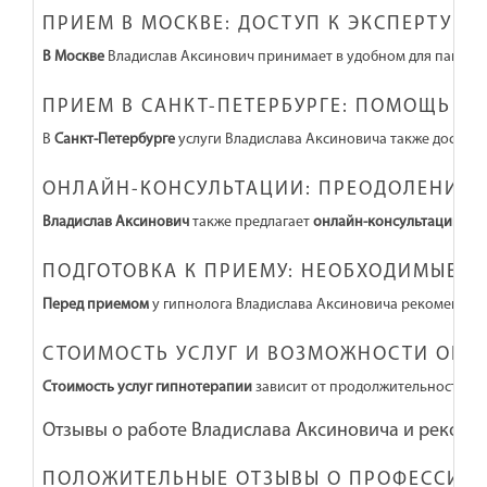
ПРИЕМ В МОСКВЕ: ДОСТУП К ЭКСПЕРТУ В 
В Москве
Владислав Аксинович принимает в удобном для пациент
ПРИЕМ В САНКТ-ПЕТЕРБУРГЕ: ПОМОЩЬ В 
В
Санкт-Петербурге
услуги Владислава Аксиновича также доступн
ОНЛАЙН-КОНСУЛЬТАЦИИ: ПРЕОДОЛЕНИЕ 
Владислав Аксинович
также предлагает
онлайн-консультации
для
ПОДГОТОВКА К ПРИЕМУ: НЕОБХОДИМЫЕ Э
Перед приемом
у гипнолога Владислава Аксиновича рекомендует
СТОИМОСТЬ УСЛУГ И ВОЗМОЖНОСТИ ОПЛ
Стоимость услуг гипнотерапии
зависит от продолжительности се
Отзывы о работе Владислава Аксиновича и реком
ПОЛОЖИТЕЛЬНЫЕ ОТЗЫВЫ О ПРОФЕССИО