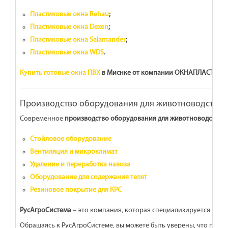
Пластиковые окна Rehau
;
Пластиковые окна Dexen
;
Пластиковые окна Salamander
;
Пластиковые окна WDS
.
Купить готовые окна ПВХ
в Миснке от компании ОКНАПЛАСТ,
гот
Производство оборудования для животноводства 
Современное
производство оборудования для животноводства
–
Стойловое оборудование
Вентиляция и микроклимат
Удаление и переработка навоза
Оборудование для содержания телят
Резиновое покрытие для КРС
РусАгроСистема
– это компания, которая специализируется на 
Обращаясь к РусАгроСистеме, вы можете быть уверены, что полу