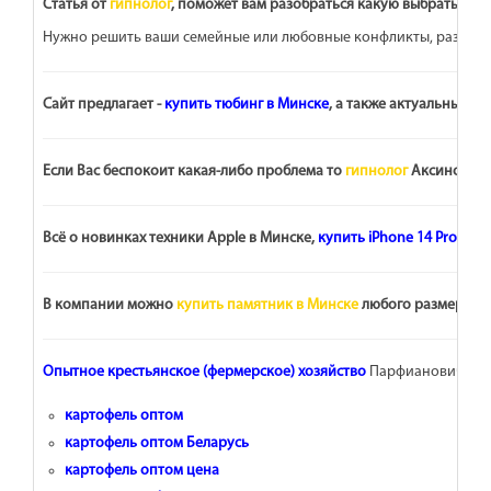
Статья от
гипнолог
, поможет вам разобраться какую выбрать гип
Нужно решить ваши семейные или любовные конфликты, разобратьс
Сайт предлагает -
купить тюбинг в Минске
, а также актуальные и
с
Если Вас беспокоит какая-либо проблема то
гипнолог
Аксинович В
Всё о новинках техники Apple в Минске,
купить iPhone 14 Pro Max
В компании можно
купить памятник в Минске
любого размера и
Опытное крестьянское (фермерское) хозяйство
Парфианович пре
картофель оптом
картофель оптом Беларусь
картофель оптом цена